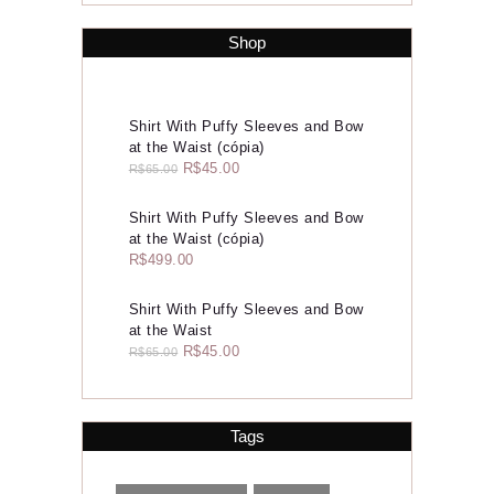
Shop
Home
Sobre
Shirt With Puffy Sleeves and Bow
at the Waist (cópia)
Consultoria de Imagem
R$
45.00
R$
65.00
Serviços
Shirt With Puffy Sleeves and Bow
at the Waist (cópia)
Portfólio
R$
499.00
Contato
Shirt With Puffy Sleeves and Bow
at the Waist
R$
45.00
R$
65.00
Tags