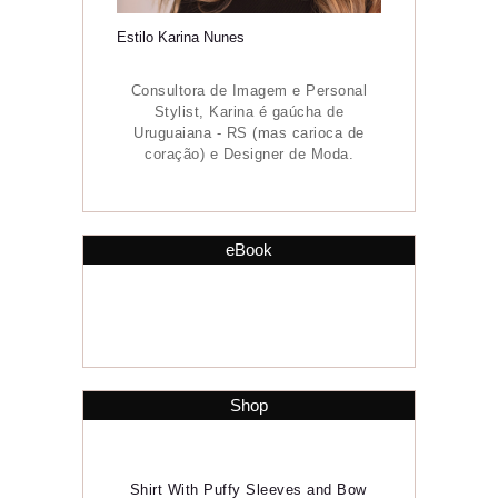
Estilo Karina Nunes
Consultora de Imagem e Personal
Stylist, Karina é gaúcha de
Uruguaiana - RS (mas carioca de
coração) e Designer de Moda.
Home
eBook
Sobre
Consultoria de Imagem
Serviços
Shop
Portfólio
Shirt With Puffy Sleeves and Bow