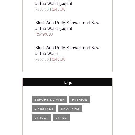
Contato
at the Waist (cópia)
R$
45.00
R$
65.00
Shirt With Puffy Sleeves and Bow
at the Waist (cópia)
R$
499.00
Shirt With Puffy Sleeves and Bow
at the Waist
R$
45.00
R$
65.00
Tags
BEFORE & AFTER
FASHION
LIFESTYLE
SHOPPING
STREET
STYLE