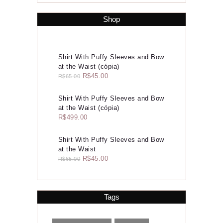
Shop
Home
Sobre
Shirt With Puffy Sleeves and Bow
at the Waist (cópia)
Consultoria de Imagem
R$
45.00
R$
65.00
Serviços
Shirt With Puffy Sleeves and Bow
at the Waist (cópia)
Portfólio
R$
499.00
Contato
Shirt With Puffy Sleeves and Bow
at the Waist
R$
45.00
R$
65.00
Tags