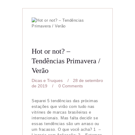
Home
Sobre
Hot or not? –
Consultoria de Imagem
Tendências Primavera /
Verão
Serviços
Dicas e Truques
28 de setembro
Portfólio
de 2019
0
Comments
Contato
Separei 5 tendências das próximas
estações que virão com tudo nas
vitrines de marcas brasileiras e
internacionais. Mas falta decidir se
essas tendências são um arraso ou
um fracasso. O que você acha? 1 –